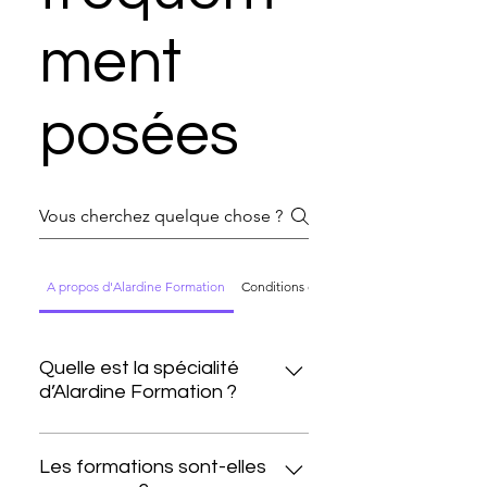
ment
posées
A propos d'Alardine Formation
Conditions et inscription
Quelle est la spécialité
d’Alardine Formation ?
Alardine Formation est un
organisme spécialisé dans les
Les formations sont-elles