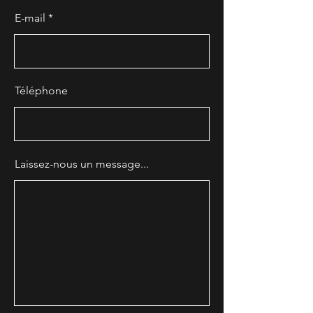
Barchen), centre agréé par l’AMF,
E-mail
partenaire d’Alardine Formation
depuis 2012.
Téléphone
Laissez-nous un message...