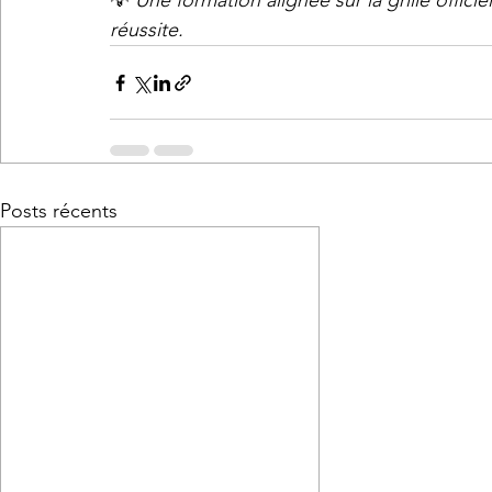
💡 
Une formation alignée sur la grille offici
réussite.
Posts récents