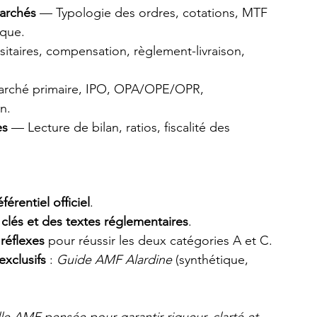
archés
 — Typologie des ordres, cotations, MTF 
ique.
itaires, compensation, règlement-livraison, 
rché primaire, IPO, OPA/OPE/OPR, 
n.
es
 — Lecture de bilan, ratios, fiscalité des 
érentiel officiel
.
lés et des textes réglementaires
.
 réflexes
 pour réussir les deux catégories A et C.
xclusifs
 : 
Guide AMF Alardine
 (synthétique, 