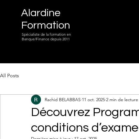
Alardine
Formation
Spécialiste de la formation en
Banque/Finance depuis 2011
All Posts
Rachid BELABBAS
11 oct. 2025
2 min de lecture
Découvrez Programm
conditions d’exam
Dernière mise à jour :
17 oct. 2025