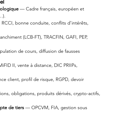
el
tologique
 — Cadre français, européen et 
…).
RCCI, bonne conduite, conflits d’intérêts, 
blanchiment (LCB-FT), TRACFIN, GAFI, PEP, 
ipulation de cours, diffusion de fausses 
iFID II, vente à distance, DIC PRIIPs, 
e client, profil de risque, RGPD, devoir 
ons, obligations, produits dérivés, crypto-actifs, 
pte de tiers
 — OPCVM, FIA, gestion sous 